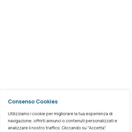
Uffici
Via Nazionale, 240
80059 – Torre del Greco (NA)
Email / PEC
info@avmedical.it
avmedicalsrl@pec.it
segnalazioni@avmedical.it
Consenso Cookies
Utilizziamo i cookie per migliorare la tua esperienza di
Privacy & Cookies Policy
navigazione, offrirti annunci o contenuti personalizzati e
analizzare il nostro traffico. Cliccando su "Accetta",