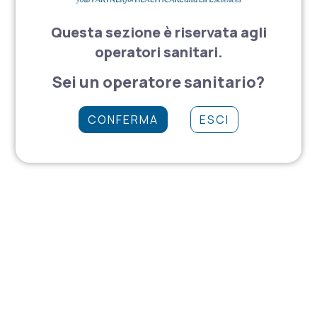
Questa sezione è riservata agli
operatori sanitari.
Sei un operatore sanitario?
CONFERMA
ESCI
Sede Legale: Via Lava troia, 87 – 80059 – Torre del Greco (NA)
P.IVA 08874201216
Offriamo apparecchiature elettromedicali e consumabili
ospedalieri, collaborando con aziende nazionali e
internazionali per sviluppare soluzioni innovative.