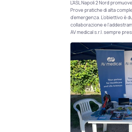
L’ASL Napoli 2 Nord promuov
Prove pratiche di alta comples
d’emergenza. L’obiettivo è du
collaborazione e l’addestram
AV medical s.r.l. sempre pre