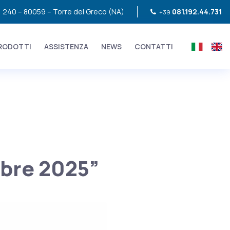
, 240 – 80059 – Torre del Greco (NA)
081.192.44.731
+39
RODOTTI
ASSISTENZA
NEWS
CONTATTI
mbre 2025”