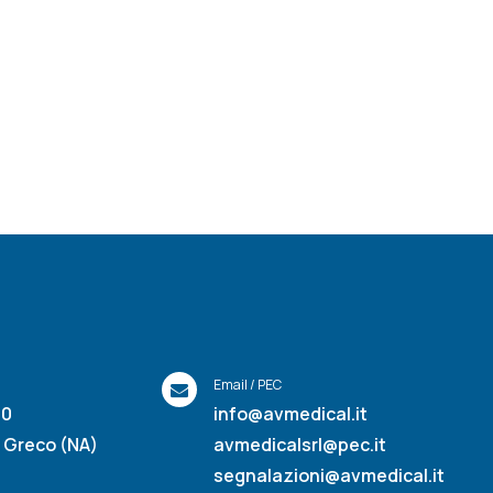
Email / PEC
40
info@avmedical.it
l Greco (NA)
avmedicalsrl@pec.it
segnalazioni@avmedical.it