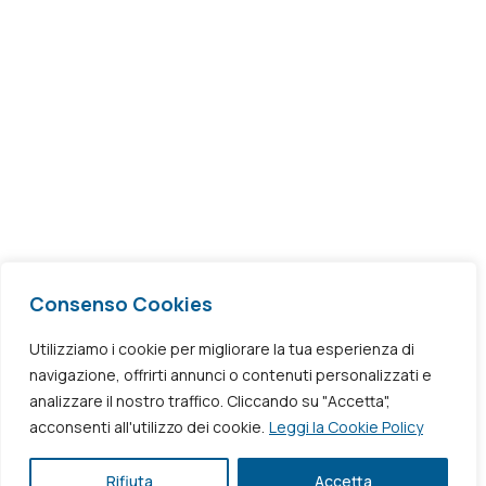
Uffici
Via Nazionale, 240
80059 – Torre del Greco (NA)
Email / PEC
info@avmedical.it
avmedicalsrl@pec.it
segnalazioni@avmedical.it
Consenso Cookies
Utilizziamo i cookie per migliorare la tua esperienza di
Privacy & Cookies Policy
navigazione, offrirti annunci o contenuti personalizzati e
analizzare il nostro traffico. Cliccando su "Accetta",
acconsenti all'utilizzo dei cookie.
Leggi la Cookie Policy
Rifiuta
Accetta