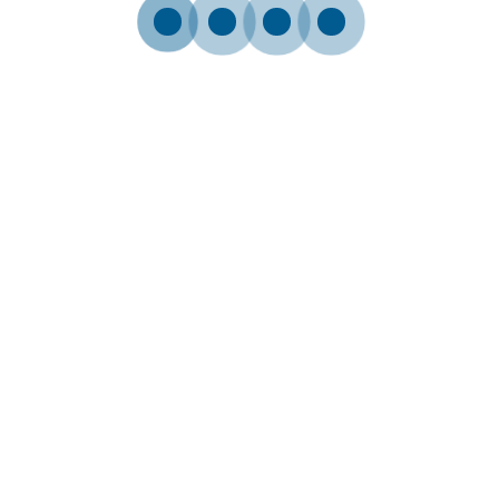
Sede Legale: Via Lava troia, 87 – 80059 – Torre del Greco (NA)
P.IVA 08874201216
Offriamo apparecchiature elettromedicali e consumabili
ospedalieri, collaborando con aziende nazionali e
internazionali per sviluppare soluzioni innovative.