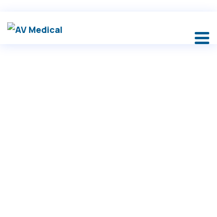
AV Medical
>
News
>
“PAIN DAY” 3rd Master Meeting 9-10 ottobre 2025 – Sapri
“PAIN DAY” 3rd
Master Meeting 9-10
ottobre 2025 – Sapri