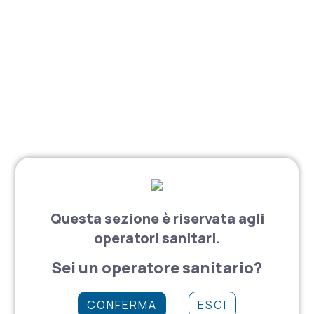
Massaggiatore RCP
Normotermina
Radiologia
Sicurezza paziente
Ultrasuoni
Utif
Ventilazione
Questa sezione è riservata agli
operatori sanitari.
Normotermina
Sei un operatore sanitario?
Microtek CoreTemp
CONFERMA
ESCI